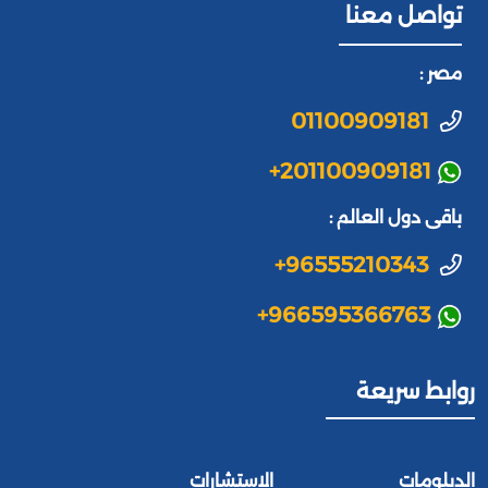
تواصل معنا
مصر :
01100909181
+201100909181
باقى دول العالم :
+96555210343
+966595366763
روابط سريعة
الدبلومات
الاستشارات