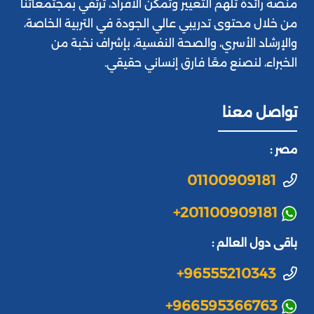
منصة رائدة تُلهم التغيير وتُمكِّن الأفراد، ترتقي بمجتمعاتنا
من خلال محتوى تدريبي عالي الجودة في التربية الخاصة،
والإرشاد الأسري، والصحة النفسية، بإشراف نخبة من
الخبراء، لنصنع معًا فارق إنساني حقيقي.
تواصل معنا
مصر :
01100909181
+201100909181
باقى دول العالم :
+96555210343
+966595366763