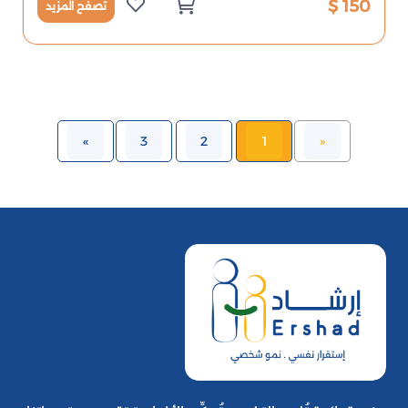
150 $
تصفح المزيد
»
3
2
1
«