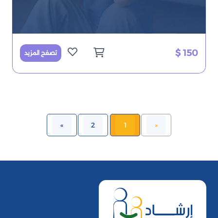
150 $
تصفح المزيد
»
2
1
«