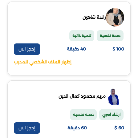
راندة شاهين
صحة نفسية
تنمية ذاتية
إحجز الان
100 $
40 دقيقة
إظهار الملف الشخصي للمدرب
مريم محمود كمال الدين
ارشاد اسري
صحة نفسية
إحجز الان
60 $
60 دقيقة