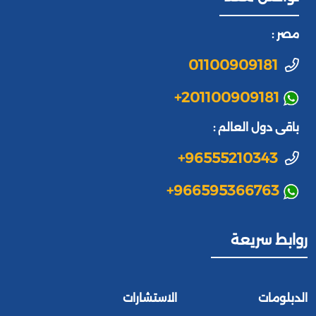
مصر :
01100909181
+201100909181
باقى دول العالم :
+96555210343
+966595366763
روابط سريعة
الدبلومات
الاستشارات