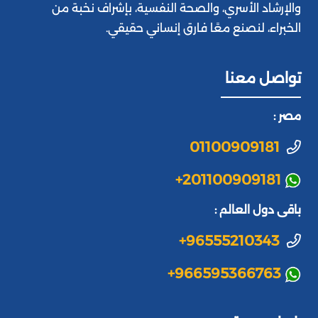
والإرشاد الأسري، والصحة النفسية، بإشراف نخبة من
الخبراء، لنصنع معًا فارق إنساني حقيقي.
تواصل معنا
مصر :
01100909181
+201100909181
باقى دول العالم :
+96555210343
+966595366763