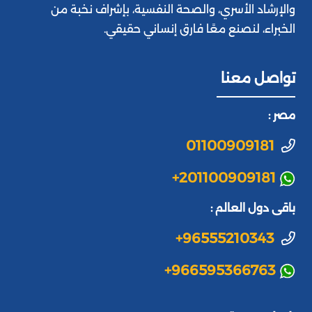
والإرشاد الأسري، والصحة النفسية، بإشراف نخبة من
الخبراء، لنصنع معًا فارق إنساني حقيقي.
تواصل معنا
مصر :
01100909181
+201100909181
باقى دول العالم :
+96555210343
+966595366763