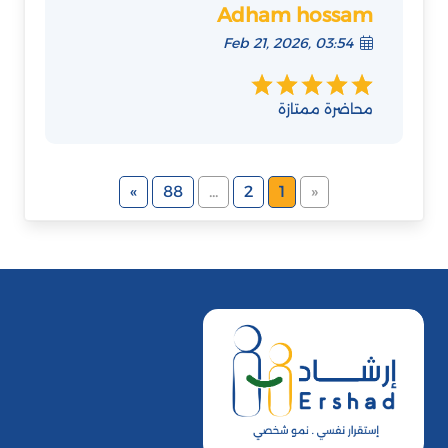
Adham hossam
Feb 21, 2026, 03:54
محاضرة ممتازة
»
88
...
2
1
«