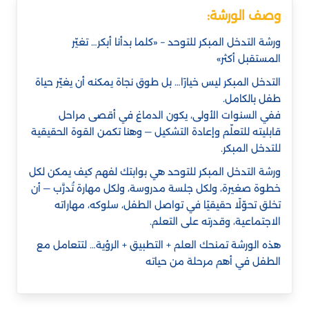
وصف الورشة:
ورشة التدخل المبكر للتوحد – «كلما بدأنا أبكر… تغيّر
المستقبل أكثر»
التدخل المبكر ليس خيارًا… بل طوق نجاة يمكنه أن يغيّر حياة
طفل بالكامل.
ففي السنوات الأولى، يكون الدماغ في أقصى مراحل
قابليته للتعلّم وإعادة التشكيل — وهنا تكمن القوة الحقيقية
للتدخل المبكر.
ورشة التدخل المبكر للتوحد هي بوابتك لفهم كيف يمكن لكل
خطوة صغيرة، ولكل جلسة مدروسة، ولكل مهارة تُدرَّب — أن
تخلق تحوّلًا حقيقيًا في تواصل الطفل، سلوكه، مهاراته
الاجتماعية، وقدرته على التعلم.
هذه الورشة تمنحك العلم + التطبيق + الرؤية… لتتعامل مع
الطفل في أهم مرحلة من حياته