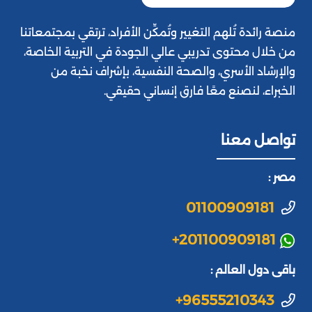
منصة رائدة تُلهم التغيير وتُمكِّن الأفراد، ترتقي بمجتمعاتنا
من خلال محتوى تدريبي عالي الجودة في التربية الخاصة،
والإرشاد الأسري، والصحة النفسية، بإشراف نخبة من
الخبراء، لنصنع معًا فارق إنساني حقيقي.
تواصل معنا
مصر :
01100909181
+201100909181
باقى دول العالم :
+96555210343