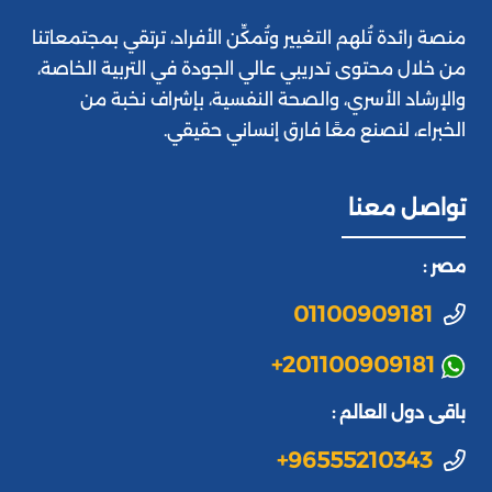
منصة رائدة تُلهم التغيير وتُمكِّن الأفراد، ترتقي بمجتمعاتنا
من خلال محتوى تدريبي عالي الجودة في التربية الخاصة،
والإرشاد الأسري، والصحة النفسية، بإشراف نخبة من
الخبراء، لنصنع معًا فارق إنساني حقيقي.
تواصل معنا
مصر :
01100909181
+201100909181
باقى دول العالم :
+96555210343