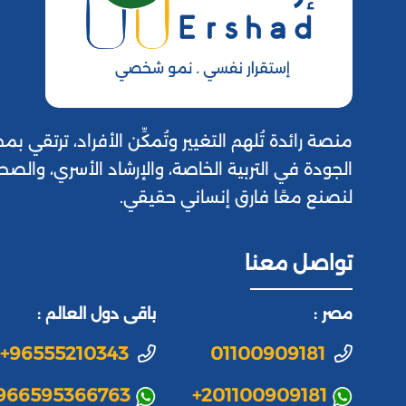
منصة رائدة تُلهم التغيير وتُمكِّن الأفراد، ترتقي
الجودة في التربية الخاصة، والإرشاد الأسري، والصح
لنصنع معًا فارق إنساني حقيقي.
تواصل معنا
مصر :
باقى دول العالم :
+96555210343
01100909181
966595366763
+201100909181