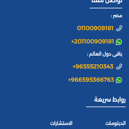
تواصل معنا
مصر :
01100909181
+201100909181
باقى دول العالم :
+96555210343
+966595366763
روابط سريعة
الدبلومات
الاستشارات