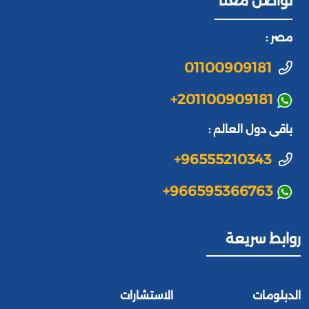
تواصل معنا
مصر :
01100909181
+201100909181
باقى دول العالم :
+96555210343
+966595366763
روابط سريعة
الدبلومات
الاستشارات