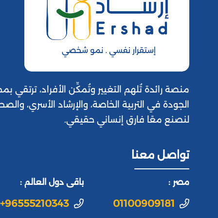
منصة رائدة تُلهم التغيير وتُمكِّن الأفراد، ترتقي
الجودة في التربية الخاصة، والإرشاد الأسري، والصح
لنصنع معًا فارق إنساني حقيقي.
تواصل معنا
مصر :
باقى دول العالم :
+96555210343
01100909181