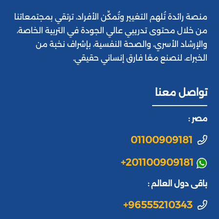
منصة رائدة تُلهم التغيير وتُمكِّن الأفراد، ترتقي بمجتمعاتنا
من خلال محتوى تدريبي عالي الجودة في التربية الخاصة،
والإرشاد الأسري، والصحة النفسية، بإشراف نخبة من
الخبراء، لنصنع معًا فارق إنساني حقيقي.
تواصل معنا
مصر :
01100909181
+201100909181
باقى دول العالم :
+96555210343