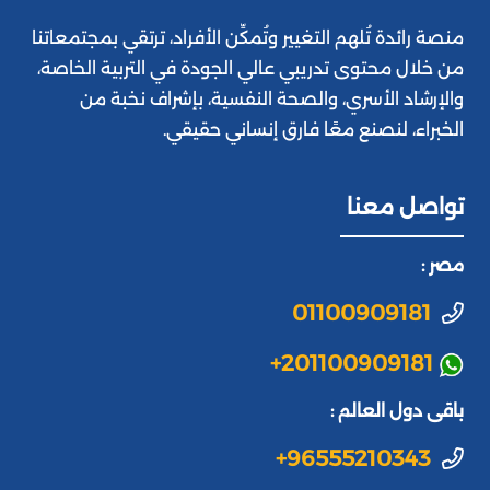
منصة رائدة تُلهم التغيير وتُمكِّن الأفراد، ترتقي بمجتمعاتنا
من خلال محتوى تدريبي عالي الجودة في التربية الخاصة،
والإرشاد الأسري، والصحة النفسية، بإشراف نخبة من
الخبراء، لنصنع معًا فارق إنساني حقيقي.
تواصل معنا
مصر :
01100909181
+201100909181
باقى دول العالم :
+96555210343