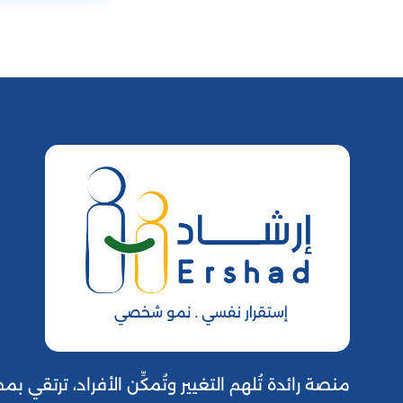
منصة رائدة تُلهم التغيير وتُمكِّن الأفراد، ترتقي