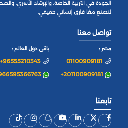
الجودة في التربية الخاصة، والإرشاد الأسري، والصح
لنصنع معًا فارق إنساني حقيقي.
تواصل معنا
مصر :
باقى دول العالم :
+96555210343
01100909181
966595366763
+201100909181
تابعنا