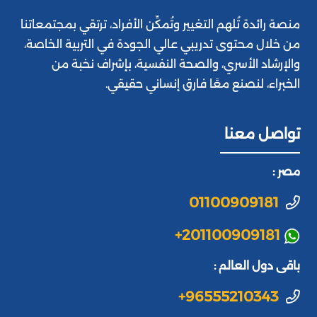
منصة رائدة تُلهم التغيير وتُمكِّن الأفراد، ترتقي بمجتمعاتنا
من خلال محتوى تدريبي عالي الجودة في التربية الخاصة،
والإرشاد الأسري، والصحة النفسية، بإشراف نخبة من
الخبراء، لنصنع معًا فارق إنساني حقيقي.
تواصل معنا
مصر :
01100909181
+201100909181
باقى دول العالم :
+96555210343