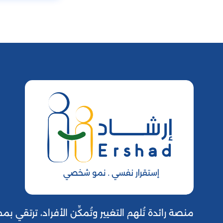
منصة رائدة تُلهم التغيير وتُمكِّن الأفراد، ترتقي