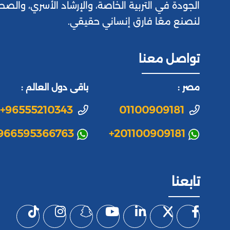
الجودة في التربية الخاصة، والإرشاد الأسري، والصح
لنصنع معًا فارق إنساني حقيقي.
تواصل معنا
مصر :
باقى دول العالم :
+96555210343
01100909181
966595366763
+201100909181
تابعنا