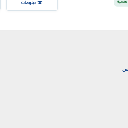
نفسية
دبلومات
س.