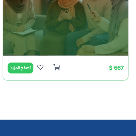
667 $
تصفح المزيد